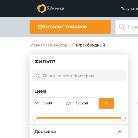
Покупат
Каталог товаров
Тип: Гибридный
Главная
Инверторы
ФИЛЬТР
Цена
от
до
OК
Доставка