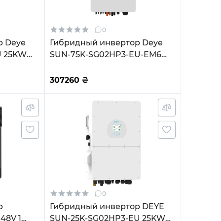
0
р Deye
Гибридный инвертор Deye
U 25KW
SUN-75K-SG02HP3-EU-EM6
-Fi
75kW HV-battery 6 MPPT Wi-Fi
й
220/380V Трехфазный
307260
₴
0
р
Гибридный инвертор DEYE
 48V 1
SUN-25K-SG02HP3-EU 25KW