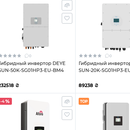
0
0
Гибридный инвертор DEYE
Гибридный инверто
SUN-50K-SG01HP3-EU-BM4
SUN-20K-SG01HP3-E
232518
₴
89238
₴
-4