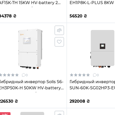
AF15K-TH 15KW HV-battery 2
EH1P8K-L-PLUS 8KW 
MPPT Wi-Fi 220/380V
MPPT Wi-Fi 220V Од
Трехфазный
84378
₴
56520
₴
0
0
Гибридный инвертор Solis S6-
Гибридный инверто
H3P50K-H 50KW HV-battery
SUN-60K-SG02HP3-E
4 MPPT Wi-Fi 220/380V
60kW HV-battery 6 M
Трехфазный
220/380V Трехфазны
226530
₴
292008
₴