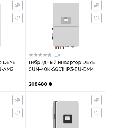
0
р DEYE
Гибридный инвертор DEYE
U-AM2
SUN-40K-SG01HP3-EU-BM4
208488
₴