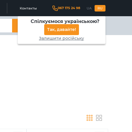
067 175 24 98
Контакты
UA
RU
Спілкуємося українською?
Найти
Так, давайте!
Залишити російську