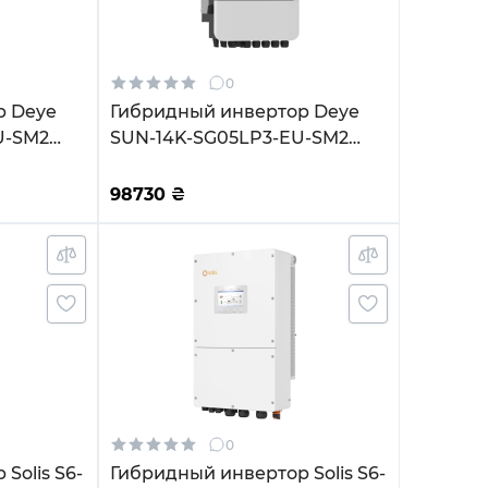
0
р Deye
Гибридный инвертор Deye
U-SM2
SUN-14K-SG05LP3-EU-SM2
Fi
14KW 48V 2 MPPT Wi-Fi
220/380V Трехфазный
98730
₴
0
Solis S6-
Гибридный инвертор Solis S6-