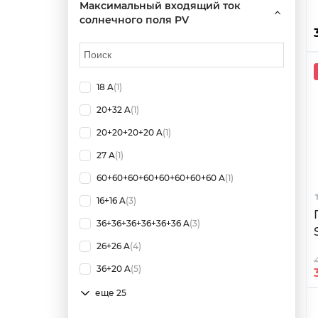
Максимальный входящий ток
солнечного поля PV
18 A
(1)
20+32 A
(1)
20+20+20+20 A
(1)
27 A
(1)
60+60+60+60+60+60+60+60 A
(1)
16+16 A
(3)
36+36+36+36+36+36 A
(3)
26+26 A
(4)
36+20 A
(5)
еще 25