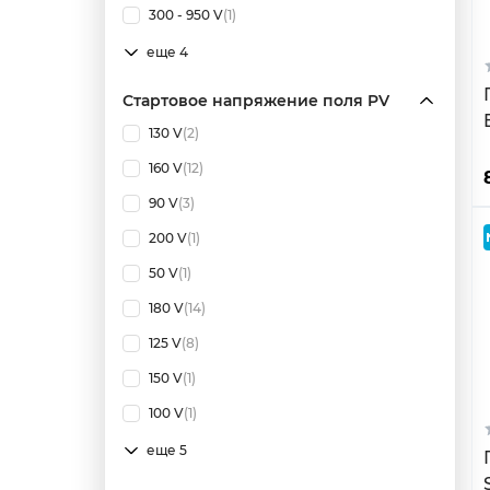
300 - 950 V
(1)
еще 4
Стартовое напряжение поля PV
130 V
(2)
160 V
(12)
90 V
(3)
200 V
(1)
50 V
(1)
180 V
(14)
125 V
(8)
150 V
(1)
100 V
(1)
еще 5