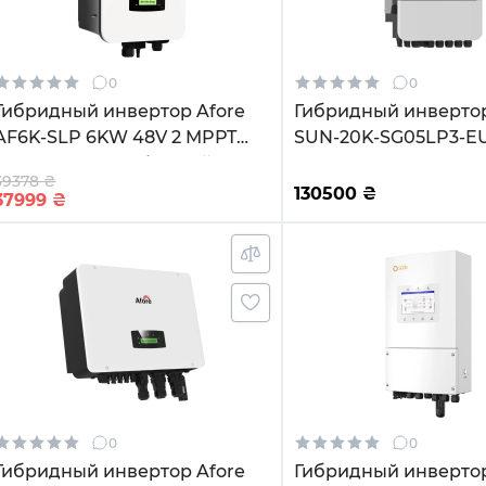
0
0
Гибридный инвертор Afore
Гибридный инверто
AF6K-SLP 6KW 48V 2 MPPT
SUN-20K-SG05LP3-E
Wi-Fi 220V Однофазный
20KW 48V 2 MPPT Wi-
39378 ₴
(AF6K-SLP)
220/380V Трифазний
130500
₴
37999
₴
0
0
Гибридный инвертор Afore
Гибридный инвертор 