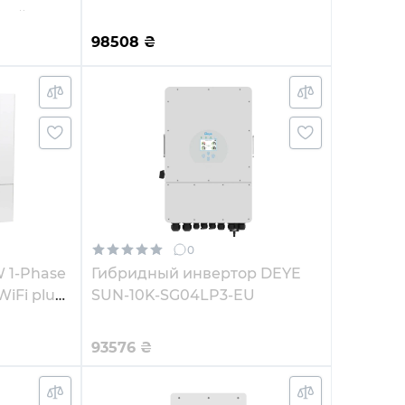
ный
HV-battery 3 MPPT Wi-Fi
220/380V Трехфазный
98508
₴
0
 1-Phase
Гибридный инвертор DEYE
WiFi plug
SUN-10K-SG04LP3-EU
93576
₴