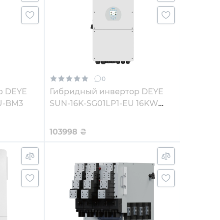
0
р DEYE
Гибридный инвертор DEYE
U-BM3
SUN-16K-SG01LP1-EU 16KW
48V 3 MPPT (SUN-16K-
SG02LP1-EU/SUN-16K-SG01LP1-
103998
₴
EU)