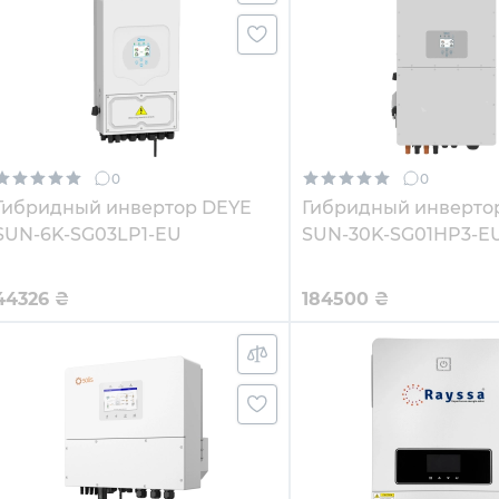
0
0
Гибридный инвертор DEYE
Гибридный инверто
SUN-6K-SG03LP1-EU
SUN-30K-SG01HP3-E
44326
₴
184500
₴