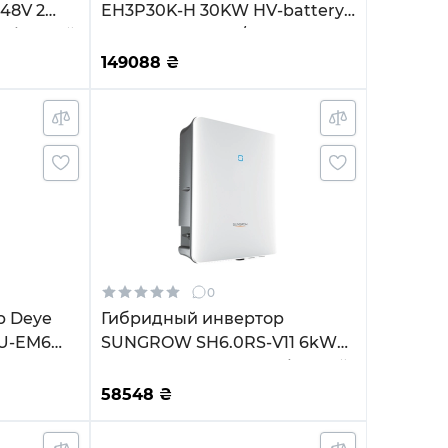
48V 2
EH3P30K-H 30KW HV-battery
нофазный
3 MPPT Wi-Fi 220/380V
Трехфазный
149088
₴
0
р Deye
Гибридный инвертор
U-EM6
SUNGROW SH6.0RS-V11 6kW
PPT Wi-Fi
HV 2 MPPT 220V Однофазный
й
(ASH00099)
58548
₴