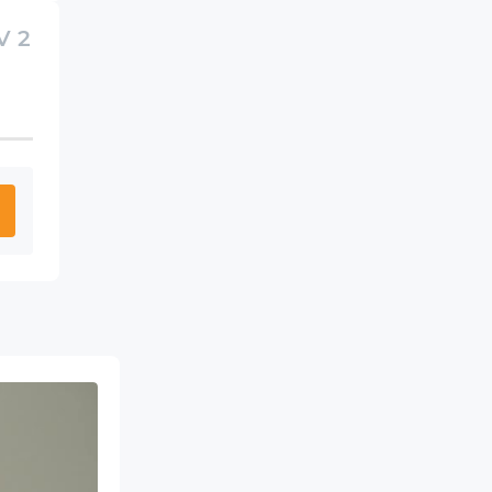
V 2
Перший запуск та базове налаштування 