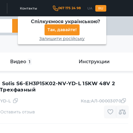
067 175 24 98
Контакты
UA
RU
Спілкуємося українською?
Найти
Так, давайте!
Залишити російську
Видео
Инструкции
1
Solis S6-EH3P15K02-NV-YD-L 15KW 48V 2
 Трехфазный
-YD-L
Код:
АЛ-00003070
Оставить отзыв