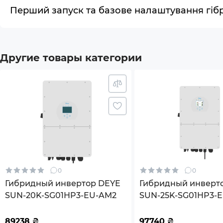
Подк
Перший запуск та базове налаштування гібр
и ав
гене
Подд
"само
Другие товары категории
Интел
позв
систе
Комплектация
Инве
Конне
Инст
0
0
Плас
Гибридный инвертор DEYE
Гибридный инверт
SUN-20K-SG01HP3-EU-AM2
SUN-25K-SG01HP3-
Расп
HV-battery 2 MPPT W
220/380V Трехфазн
89238
₴
97740
₴