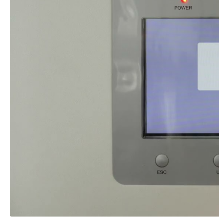
Рабочая температура
-40...
Дополнительно
Отдел
WiFi 
Bluet
Дополнительный опционал/
Встр
возможности
пере
Ток д
моду
6 рег
Подде
Подд
нагру