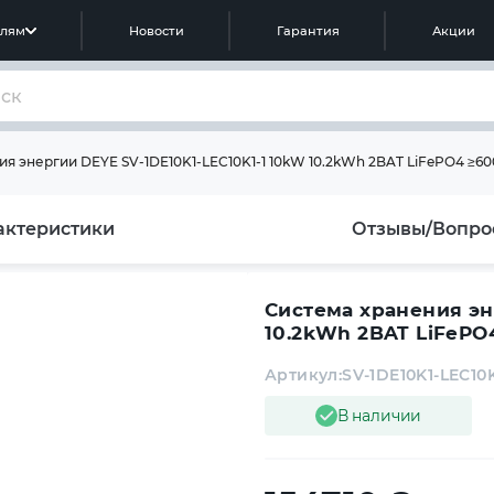
елям
Новости
Гарантия
Акции
я энергии DEYE SV-1DE10K1-LEC10K1-1 10kW 10.2kWh 2BAT LiFePO4 ≥600
актеристики
Отзывы/Вопро
Система хранения эн
10.2kWh 2BAT LiFePO4
Артикул:
SV-1DE10K1-LEC10K
В наличии