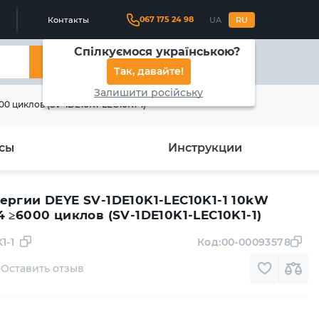
067 175 24 98
Контакты
UA
RU
Спілкуємося українською?
Найти
Так, давайте!
Залишити російську
0 циклов (SV-1DE10K1-LEC10K1-1)
сы
Инструкции
ергии DEYE SV-1DE10K1-LEC10K1-1 10kW
 ≥6000 циклов (SV-1DE10K1-LEC10K1-1)
1-1
Код:
00-00093578
Оставить отзыв