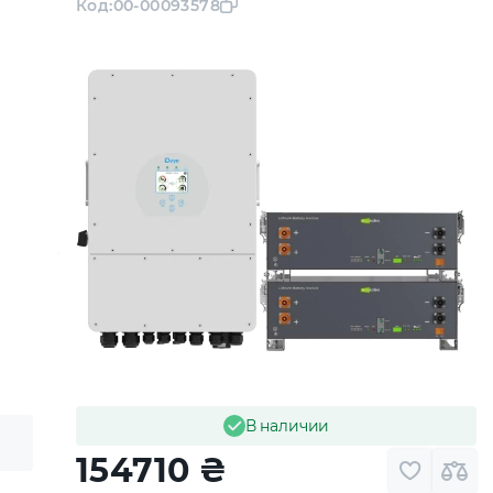
Код:
00-00093578
В наличии
154710
₴