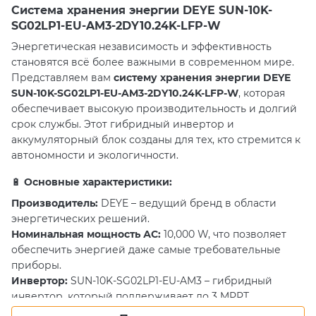
Система хранения энергии DEYE SUN-10K-
SG02LP1-EU-AM3-2DY10.24K-LFP-W
Энергетическая независимость и эффективность
становятся всё более важными в современном мире.
Представляем вам
систему хранения энергии DEYE
SUN-10K-SG02LP1-EU-AM3-2DY10.24K-LFP-W
, которая
обеспечивает высокую производительность и долгий
срок службы. Этот гибридный инвертор и
аккумуляторный блок созданы для тех, кто стремится к
автономности и экологичности.
🔋
Основные характеристики:
Производитель:
DEYE – ведущий бренд в области
энергетических решений.
Номинальная мощность АС:
10,000 W, что позволяет
обеспечить энергией даже самые требовательные
приборы.
Инвертор:
SUN-10K-SG02LP1-EU-AM3 – гибридный
инвертор, который поддерживает до 3 MPPT.
Макс. входная мощность PV (солнечного массива):
13