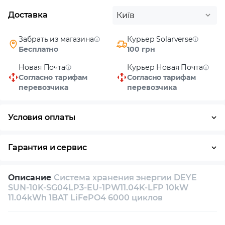
Доставка
Київ
Забрать из магазина
Курьер Solarverse
Бесплатно
100 грн
Новая Почта
Курьер Новая Почта
Согласно тарифам
Согласно тарифам
перевозчика
перевозчика
Условия оплаты
Наличными
Гарантия и сервис
Возврат и обмен в течение 14 дней
Описание
Система хранения энергии DEYE
Собственный сервисный центр
SUN-10K-SG04LP3-EU-1PW11.04K-LFP 10kW
11.04kWh 1BAT LiFePO4 6000 циклов
Техническая поддержка
Консультация