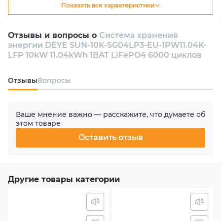
Показать все характеристики
Тип
Гибридный
Отзывы и вопросы о
Система хранения
энергии DEYE SUN-10K-SG04LP3-EU-1PW11.04K-
Количество инверторов в комплекте
LFP 10kW 11.04kWh 1BAT LiFePO4 6000 циклов
1
Oтзывы
Вопросы
Количество фаз
3
Ваше мнение важно — расскажите, что думаете об
этом товаре
Номинальная мощность АС
Оставить отзыв
10000 W
Количество MPPT
Другие товары категории
2
Макс. входная мощность PV (солнечного массива)
13 kW