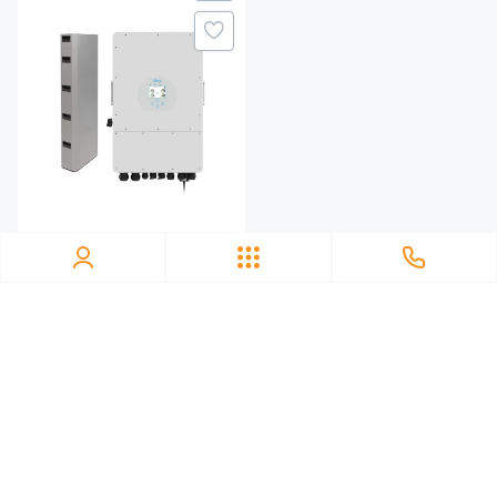
185 A
Максимальный ток заряда (выход инвертора)
210 A
Ориентировочное время до полного заряда стека
батарей
1.4 ч
0
Система хранения
Номинальное напряжение батарей
энергии DEYE SUN-10K-
48 V
SG04LP3-EU-1PW11.04K-
LFP 10kW 11.04kWh 1BAT
LiFePO4 6000 циклов
Жизненный цикл
6000 циклов
Комплектация
Инверторный блок