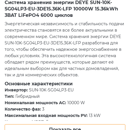
Система хранения энергии DEYE SUN-10K-
SG04LP3-EU-3DE15.36K-LFP 10000W 15.36kWh
3BAT LiFePO4 6000 циклов
Энергетическая независимость и стабильность подачи
электричества становятся все более актуальными в
современном мире. Система хранения энергии DEYE
SUN-10K-SG04LP3-EU-3DE15.36K-LFP разработана для
того, чтобы обеспечить надежное энергоснабжение в
любых условиях. Эта высокотехнологичная система
обладает рядом преимуществ, которые делают её
идеальным выбором как для частных домовладений,
так и для коммерческих объектов.
Основные характеристики
Инвертор:
SUN-10K-SG04LP3-EU
Тип:
Гибридный
Номинальная мощность АС:
10000 W
Количество фаз:
3
Максимальная входная мощность PV:
13 kW
Количество MPPT:
2
Суммарная емкость батарей:
300 Ah
Показать все