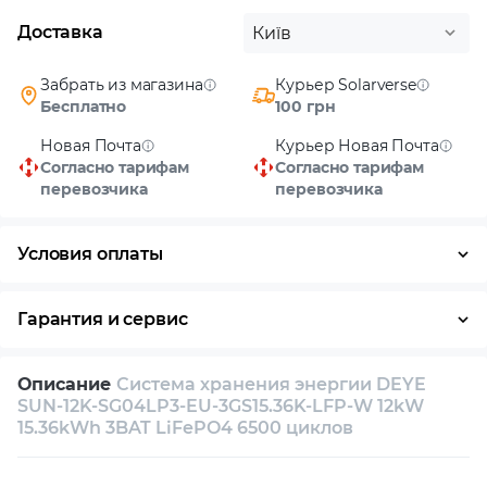
Доставка
Київ
Забрать из магазина
Курьер Solarverse
Бесплатно
100 грн
Новая Почта
Курьер Новая Почта
Согласно тарифам
Согласно тарифам
перевозчика
перевозчика
Условия оплаты
Наличными
Гарантия и сервис
Возврат и обмен в течение 14 дней
Описание
Система хранения энергии DEYE
Собственный сервисный центр
SUN-12K-SG04LP3-EU-3GS15.36K-LFP-W 12kW
15.36kWh 3BAT LiFePO4 6500 циклов
Техническая поддержка
Консультация