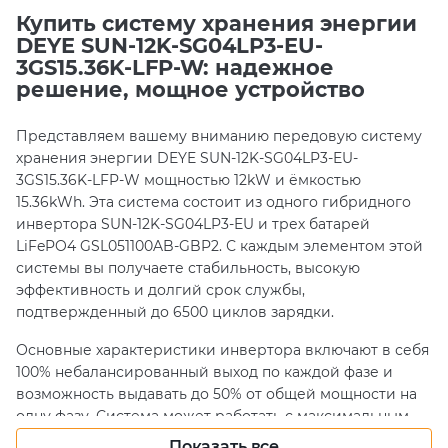
Купить систему хранения энергии
DEYE SUN-12K-SG04LP3-EU-
3GS15.36K-LFP-W: надежное
решение, мощное устройство
Представляем вашему вниманию передовую систему
хранения энергии DEYE SUN-12K-SG04LP3-EU-
3GS15.36K-LFP-W мощностью 12kW и ёмкостью
15.36kWh. Эта система состоит из одного гибридного
инвертора SUN-12K-SG04LP3-EU и трех батарей
LiFePO4 GSL051100AB-GBP2. С каждым элементом этой
системы вы получаете стабильность, высокую
эффективность и долгий срок службы,
подтвержденный до 6500 циклов зарядки.
Основные характеристики инвертора включают в себя
100% небалансированный выход по каждой фазе и
возможность выдавать до 50% от общей мощности на
одну фазу. Система может работать с максимальным
количеством до 10 штук, соединенных параллельно,
Показать все