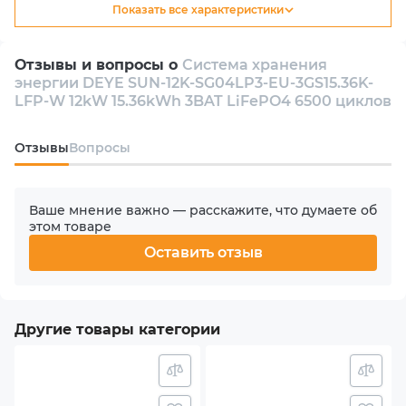
Показать все характеристики
Тип
Гибридный
Отзывы и вопросы о
Система хранения
энергии DEYE SUN-12K-SG04LP3-EU-3GS15.36K-
Количество инверторов в комплекте
LFP-W 12kW 15.36kWh 3BAT LiFePO4 6500 циклов
1
Oтзывы
Вопросы
Количество фаз
3
Ваше мнение важно — расскажите, что думаете об
этом товаре
Номинальная мощность АС
Оставить отзыв
12000 W
Количество MPPT
Другие товары категории
2
Макс. входная мощность PV (солнечного массива)
15.6 kW