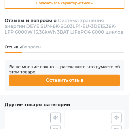
Показать все характеристики
Тип
Гибридный
Отзывы и вопросы о
Система хранения
энергии DEYE SUN-6K-SG03LP1-EU-3DE15.36K-
Количество инверторов в комплекте
LFP 6000W 15.36kWh 3BAT LiFePO4 6000 циклов
1
Oтзывы
Вопросы
Количество фаз
1
Ваше мнение важно — расскажите, что думаете об
этом товаре
Номинальная мощность АС
Оставить отзыв
6000 W
Количество MPPT
Другие товары категории
2
Макс. входная мощность PV (солнечного массива)
7.8 kW