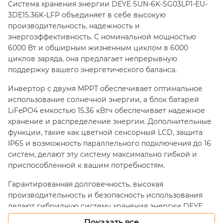
Система хранения энергии DEYE SUN-6K-SG03LP1-EU-
3DE15.36K-LFP объединяет в себе высокую
производительность, надежность и
энергоэффективность. С номинальной мощностью
6000 Вт и обширным жизненным циклом в 6000
циклов заряда, она предлагает непрерывную
поддержку вашего энергетического баланса.
Инвертор с двумя MPPT обеспечивает оптимальное
использование солнечной энергии, а блок батарей
LiFePO4 емкостью 15.36 кВтч обеспечивает надежное
хранение и распределение энергии. Дополнительные
функции, такие как цветной сенсорный LCD, защита
IP65 и возможность параллельного подключения до 16
систем, делают эту систему максимально гибкой и
приспособленной к вашим потребностям.
Гарантированная долговечность, высокая
производительность и безопасность использования
делают гибридную систему хранения энергии DEYE
SUN-6K-SG03LP1-EU-3DE15.36K-LFP идеальным выбором
Показать все