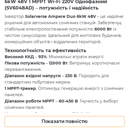
6kW 48V 1 MPPT Wi-Fi 220V Однофазний
(SV6048AD) – потужність і надійність
Інвертор
Solarverse Ampere Duo 6kW 48V
– це надійне
рішення для автономних сонячних станцій. Забезпечує
стабільне електропостачання потужністю
6000 Вт
із
чистою синусоїдою. Ідеальний для житлових будинків,
комерційних об'єктів і віддалених територій.
Технологічність та ефективність
Високий ККД – 93%
. Мінімальні втрати енергії.
Пікова потужність – 12000 Вт
. Витримує короткочасні
перевантаження.
Діапазон вхідної напруги – 230 В
. Підходить для
стандартних побутових мереж.
1 MPPT-трекер
. Оптимізує генерацію енергії з сонячних
панелей.
Діапазон роботи MPPT – 60-450 В
. Гнучкість у виборі
сонячних панелей.
Максимальний струм заряду – 120 А
. Швидке
заряджання акумуляторних батарей.
Показати повністю
Вихідна напруга АКБ – 48 В
. Сумісність із популярними