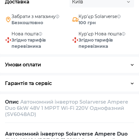
Доставка
Київ
Забрати з магазину
Кур'єр Solarverse
Безкоштовно
100 грн
Нова пошта
Кур'єр Нова пошта
Згідно тарифів
Згідно тарифів
перевізника
перевізника
Умови оплати
Готівка
Гарантія та сервіс
Повернення / обмін протягом 14 днів
Опис
Автономний інвертор Solarverse Ampere
Власний сервісний центр
Технічна підтримка
Duo 6kW 48V 1 MPPT Wi-Fi 220V Однофазний
(SV6048AD)
Консультація
Автономний інвертор Solarverse Ampere Duo