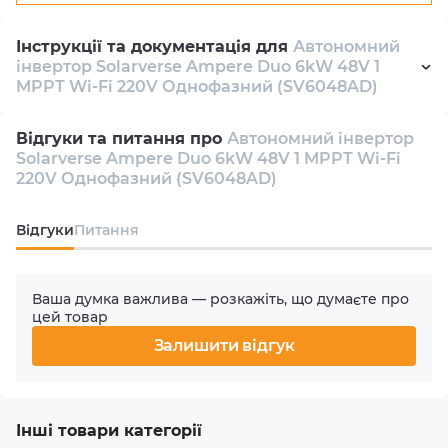
Ampere Duo 6kW
? У нашому інтернет-магазині
6000 W
найкраща ціна
та швидка
доставка по Києву
і всій
Інструкції та документація для
Автономний
Україні
. Ознайомтеся з
фото, характеристиками
та
інвертор Solarverse Ampere Duo 6kW 48V 1
Пікова потужність
відгуками
, щоб зробити правильний вибір.
Замовити
MPPT Wi-Fi 220V Однофазний (SV6048AD)
можна просто зараз – оформлюйте покупку онлайн!
12000 W
Datasheet
pdf 981 Kb
Відгуки та питання про
Автономний інвертор
Вихідна напруга АКБ
Solarverse Ampere Duo 6kW 48V 1 MPPT Wi-Fi
Manual
pdf 17 Mb
220V Однофазний (SV6048AD)
48 V
Відгуки
Питання
Форма вихідної напруги
Чиста синусоїда
Ваша думка важлива — розкажіть, що думаєте про
Максимальний струм заряду
цей товар
120 А
Залишити відгук
Стартова напруга поля PV
60 V
Інші товари категорії