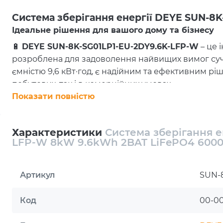
Система зберігання енергії DEYE SUN-8
Ідеальне рішення для вашого дому та бізнесу
🔋
DEYE SUN-8K-SG01LP1-EU-2DY9.6K-LFP-W
– це 
розроблена для задоволення найвищих вимог суча
ємністю 9,6 кВт·год, є надійним та ефективним рі
побутових, так і в комерційних умовах.
Показати повністю
Технічні характеристики
Комплектація
: Інверторний блок та дві батареї
Інвертор
: SUN-8K-SG01LP1-EU
Характеристики
Система зберігання е
Тип
: Гібридний
LFP-W 8kW 9.6kWh 2BAT LiFePO4 6000
Кількість інверторів у комплекті
: 1
Кількість фаз
: 1
Артикул
SUN-
Номінальна потужність AC
: 8000 Вт
Кількість MPPT
: 2
Максимальна вхідна потужність PV (сонячного 
Код
00-0
Сумарна ємність блоку батарей
: 200 А·год