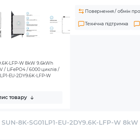
Повернення / обмін про
Технічна підтримка
Y9.6K-LFP-W 8kW 9.6kWh
V / LiFePO4 / 6000 циклів /
SG01LP1-EU-2DY9.6K-LFP-W
ис товару
E SUN-8K-SG01LP1-EU-2DY9.6K-LFP-W 8kW