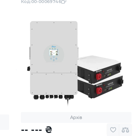
Код:
00-00069746
Архів
-- ---
₴