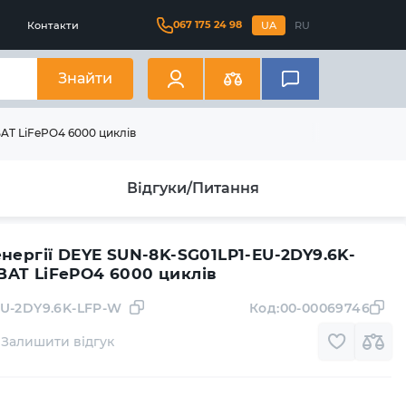
067 175 24 98
Контакти
UA
RU
Знайти
AT LiFePO4 6000 циклів
Відгуки/Питання
нергії DEYE SUN-8K-SG01LP1-EU-2DY9.6K-
AT LiFePO4 6000 циклів
EU-2DY9.6K-LFP-W
Код:
00-00069746
Залишити відгук