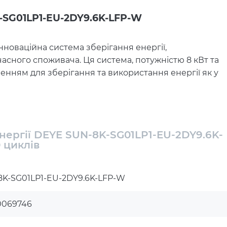
K-SG01LP1-EU-2DY9.6K-LFP-W
інноваційна система зберігання енергії,
сного споживача. Ця система, потужністю 8 кВт та
шенням для зберігання та використання енергії як у
нергії DEYE SUN-8K-SG01LP1-EU-2DY9.6K-
 циклів
8K-SG01LP1-EU-2DY9.6K-LFP-W
масиву)
: 10,4 кВт
0069746