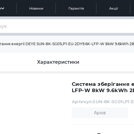
м
Новини
Гарантія
Акції
гання енергії DEYE SUN-8K-SG01LP1-EU-2DY9.6K-LFP-W 8kW 9.6kWh 2B
Характеристики
Система зберігання е
LFP-W 8kW 9.6kWh 2B
Артикул:
SUN-8K-SG01LP1-
Архів