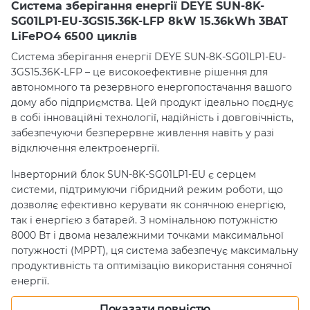
Система зберігання енергії DEYE SUN-8K-
SG01LP1-EU-3GS15.36K-LFP 8kW 15.36kWh 3BAT
LiFePO4 6500 циклів
Система зберігання енергії DEYE SUN-8K-SG01LP1-EU-
3GS15.36K-LFP – це високоефективне рішення для
автономного та резервного енергопостачання вашого
дому або підприємства. Цей продукт ідеально поєднує
в собі інноваційні технології, надійність і довговічність,
забезпечуючи безперервне живлення навіть у разі
відключення електроенергії.
Інверторний блок SUN-8K-SG01LP1-EU є серцем
системи, підтримуючи гібридний режим роботи, що
дозволяє ефективно керувати як сонячною енергією,
так і енергією з батарей. З номінальною потужністю
8000 Вт і двома незалежними точками максимальної
потужності (MPPT), ця система забезпечує максимальну
продуктивність та оптимізацію використання сонячної
енергії.
Основні характеристики
Показати повністю