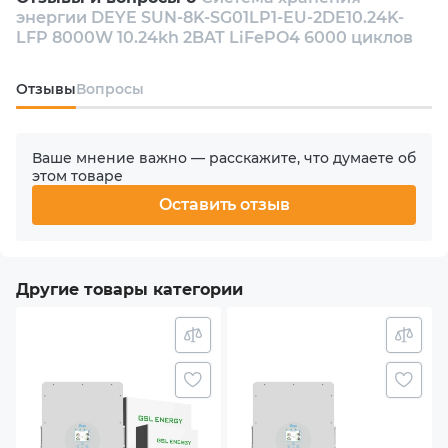
энергии DEYE SUN-8K-SG01LP1-EU-2DE10.24K-
Количество инверторов в комплекте
LFP 8000W 10.24kh 2BAT LiFePO4 6000 циклов
1
Oтзывы
Вопросы
Количество фаз
1
Ваше мнение важно — расскажите, что думаете об
этом товаре
Номинальная мощность АС
Оставить отзыв
8000 W
Количество MPPT
Другие товары категории
2
Макс. входная мощность PV (солнечного массива)
10.4 kW
Суммарная емкость блока батарей