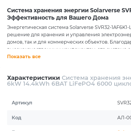
Система хранения энергии Solarverse SV
Эффективность для Вашего Дома
Энергетическая система Solarverse SVR32-1AF6K1
решение для хранения и управления электроэнерг
домов, так и для коммерческих объектов. Благо
высококачественным компонентам, эта система 
высокую эффективность использования солнечно
Показать все
Технические характеристики и возможности
Комплектация и тип:
Характеристики
Система хранения эне
6kW 14.4kWh 6BAT LiFePO4 6000 цикл
Система включает в себя один инверторный блок
LiFePO4, что обеспечивает надежную и долговечн
номинальной мощностью 6000 W и двумя MPPT о
Артикул
SVR32
панелей и максимальную входную мощность до 9
Емкость и мощность:
Код
АЛ-0
Суммарная емкость блока батарей составляет 300