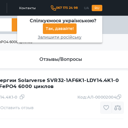
067 175 24 98
Контакты
UA
RU
Спілкуємося українською?
Найти
Так, давайте!
Залишити російську
FePO4 6000 циклов
Отзывы/Вопросы
ргии Solarverse SVR32-1AF6K1-LDY14.4K1-0
iFePO4 6000 циклов
14.4K1-0
Код:
АЛ-00002004
Оставить отзыв