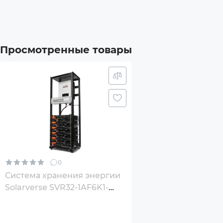
всей Украине, 🔍 подробные фото и описание товар
возможность заказать прямо сейчас. Не упустите
Комплектация
Батар
энергонезависимым и экономичным — заказывайте
1AF6K1-LDY14.4K1-0 по выгодной цене уже сегодня
Инве
Просмотренные товары
Дополнительный опционал/
Компа
возможности
Встро
Преры
Конф
0
Подд
Система хранения энергии
Инте
Solarverse SVR32-1AF6K1-
прош
LDY14.4K1-0 6kW 14.4kWh
6BAT LiFePO4 6000 циклов
Габариты товара (без упаковки), мм
535х3