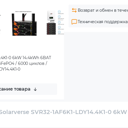
Возврат и обмен в тече
Техническая поддержка
.4K1-0 6kW 14.4kWh 6BAT
LiFePO4 / 6000 циклов /
LDY14.4K1-0
ание товара
olarverse SVR32-1AF6K1-LDY14.4K1-0 6kW