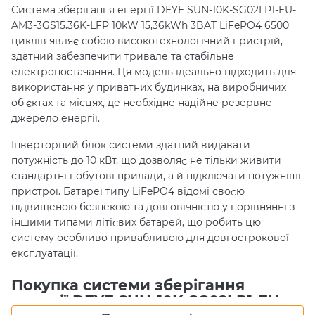
Система зберігання енергії DEYE SUN-10K-SG02LP1-EU-
AM3-3GS15.36K-LFP 10kW 15,36kWh 3BAT LiFePO4 6500
циклів являє собою високотехнологічний пристрій,
здатний забезпечити тривале та стабільне
електропостачання. Ця модель ідеально підходить для
використання у приватних будинках, на виробничих
об'єктах та місцях, де необхідне надійне резервне
джерело енергії.
Інверторний блок системи здатний видавати
потужність до 10 кВт, що дозволяє не тільки живити
стандартні побутові прилади, а й підключати потужніші
пристрої. Батареї типу LiFePO4 відомі своєю
підвищеною безпекою та довговічністю у порівнянні з
іншими типами літієвих батарей, що робить цю
систему особливо привабливою для довгострокової
експлуатації.
Покупка системи зберігання
енергії DEYE SUN-10K-SG02LP1-EU-