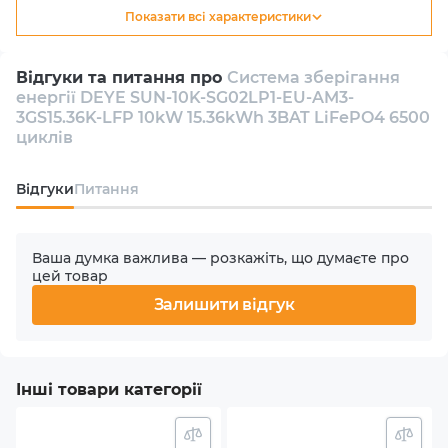
Показати всі характеристики
Тип
Гібридний
Відгуки та питання про
Система зберігання
енергії DEYE SUN-10K-SG02LP1-EU-AM3-
Кількість інверторів в комплекті
3GS15.36K-LFP 10kW 15.36kWh 3BAT LiFePO4 6500
1
циклів
Кількість фаз
Відгуки
Питання
1
Ваша думка важлива — розкажіть, що думаєте про
Номінальна потужність АС
цей товар
10000 W
Залишити відгук
Кількість MPPT
3
Інші товари категорії
Макс. вхідна потужність PV (сонячного масиву)