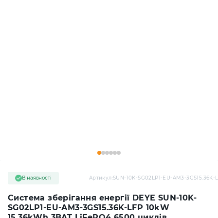
В наявності
Артикул:
SUN-10K-SG02LP1-EU-AM3-3GS15.36K-
Система зберігання енергії DEYE SUN-10K-
SG02LP1-EU-AM3-3GS15.36K-LFP 10kW
15.36kWh 3BAT LiFePO4 6500 циклів