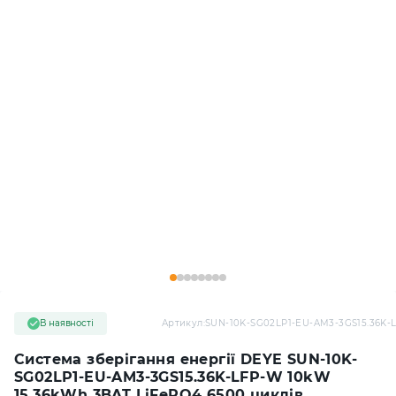
В наявності
Артикул:
SUN-10K-SG02LP1-EU-AM3-3GS15.36K-
Система зберігання енергії DEYE SUN-10K-
SG02LP1-EU-AM3-3GS15.36K-LFP-W 10kW
15.36kWh 3BAT LiFePO4 6500 циклів