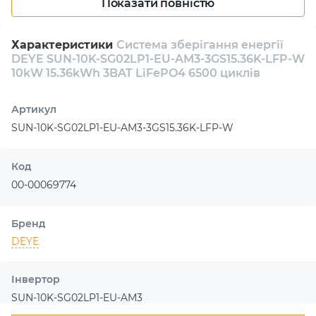
Показати повністю
енергії, що дозволяє використовувати її максимально
ефективно. Інвертор здатний видавати потужність до
10 кВт, підтримуючи роботу навіть за умов високого
Характеристики
Система зберігання енергії
навантаження. Батареї можуть бути повністю заряджені
DEYE SUN-10K-SG02LP1-EU-AM3-3GS15.36K-LFP-W
в найкоротші терміни, що є важливим у періоди
10kW 15.36kWh 3BAT LiFePO4 6500 циклів
інтенсивного споживання енергії. Завдяки
використанню технології LiFePO4, DEYE SUN-10K-
Артикул
SG02LP1-EU-AM3-3GS15.36K-LFP-W забезпечує високу
SUN-10K-SG02LP1-EU-AM3-3GS15.36K-LFP-W
безпеку, надійність та екологічність, що робить її
ідеальним вибором для екологічно відповідальних
користувачів.
Код
00-00069774
Бренд
DEYE
Інвертор
SUN-10K-SG02LP1-EU-AM3