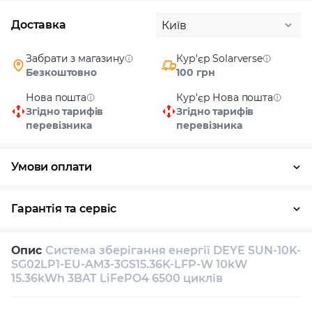
Доставка
Київ
Забрати з магазину
Кур'єр Solarverse
Безкоштовно
100 грн
Нова пошта
Кур'єр Нова пошта
Згідно тарифів
Згідно тарифів
перевізника
перевізника
Умови оплати
Готівка
Гарантія та сервіс
Повернення / обмін протягом 14 днів
Опис
Система зберігання енергії DEYE SUN-10K-
Власний сервісний центр
Технічна підтримка
SG02LP1-EU-AM3-3GS15.36K-LFP-W 10kW
15.36kWh 3BAT LiFePO4 6500 циклів
Консультація