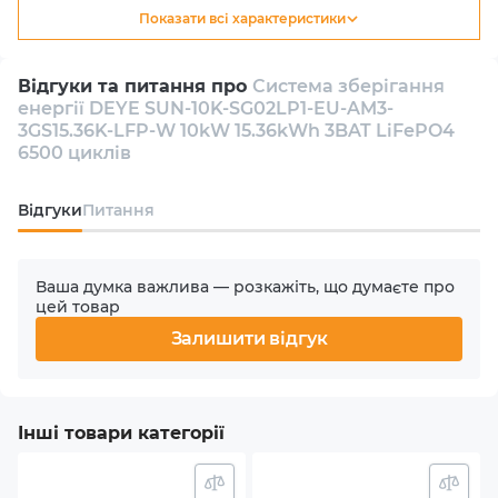
Показати всі характеристики
Тип
Гібридний
Відгуки та питання про
Система зберігання
енергії DEYE SUN-10K-SG02LP1-EU-AM3-
Кількість інверторів в комплекті
3GS15.36K-LFP-W 10kW 15.36kWh 3BAT LiFePO4
1
6500 циклів
Кількість фаз
Відгуки
Питання
1
Ваша думка важлива — розкажіть, що думаєте про
Номінальна потужність АС
цей товар
10000 W
Залишити відгук
Кількість MPPT
3
Інші товари категорії
Макс. вхідна потужність PV (сонячного масиву)