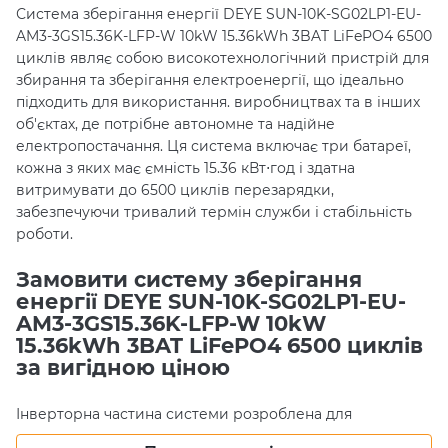
Система зберігання енергії DEYE SUN-10K-SG02LP1-EU-
AM3-3GS15.36K-LFP-W 10kW 15.36kWh 3BAT LiFePO4 6500
циклів являє собою високотехнологічний пристрій для
збирання та зберігання електроенергії, що ідеально
підходить для використання. виробництвах та в інших
об'єктах, де потрібне автономне та надійне
електропостачання. Ця система включає три батареї,
кожна з яких має ємність 15.36 кВт⋅год і здатна
витримувати до 6500 циклів перезарядки,
забезпечуючи тривалий термін служби і стабільність
роботи.
Замовити систему зберігання
енергії DEYE SUN-10K-SG02LP1-EU-
AM3-3GS15.36K-LFP-W 10kW
15.36kWh 3BAT LiFePO4 6500 циклів
за вигідною ціною
Інверторна частина системи розроблена для
оптимального перетворення та розподілу електричної