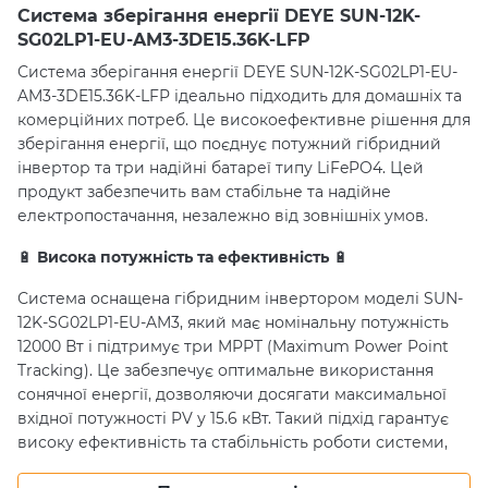
Система зберігання енергії DEYE SUN-12K-
SG02LP1-EU-AM3-3DE15.36K-LFP
Система зберігання енергії DEYE SUN-12K-SG02LP1-EU-
AM3-3DE15.36K-LFP ідеально підходить для домашніх та
комерційних потреб. Це високоефективне рішення для
зберігання енергії, що поєднує потужний гібридний
інвертор та три надійні батареї типу LiFePO4. Цей
продукт забезпечить вам стабільне та надійне
електропостачання, незалежно від зовнішніх умов.
🔋
Висока потужність та ефективність
🔋
Система оснащена гібридним інвертором моделі SUN-
12K-SG02LP1-EU-AM3, який має номінальну потужність
12000 Вт і підтримує три MPPT (Maximum Power Point
Tracking). Це забезпечує оптимальне використання
сонячної енергії, дозволяючи досягати максимальної
вхідної потужності PV у 15.6 кВт. Такий підхід гарантує
високу ефективність та стабільність роботи системи,
навіть за змінних погодних умов.