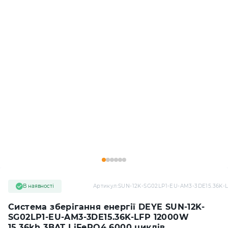
В наявності
Артикул:
SUN-12K-SG02LP1-EU-AM3-3DE15.36K-
Система зберігання енергії DEYE SUN-12K-
SG02LP1-EU-AM3-3DE15.36K-LFP 12000W
15.36kh 3BAT LiFePO4 6000 циклів