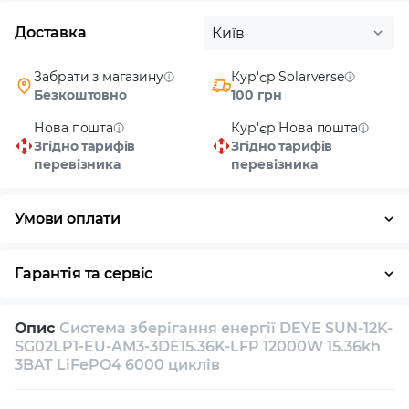
Доставка
Київ
Забрати з магазину
Кур'єр Solarverse
Безкоштовно
100 грн
Нова пошта
Кур'єр Нова пошта
Згідно тарифів
Згідно тарифів
перевізника
перевізника
Умови оплати
Готівка
Гарантія та сервіс
Повернення / обмін протягом 14 днів
Опис
Система зберігання енергії DEYE SUN-12K-
Власний сервісний центр
Технічна підтримка
SG02LP1-EU-AM3-3DE15.36K-LFP 12000W 15.36kh
3BAT LiFePO4 6000 циклів
Консультація