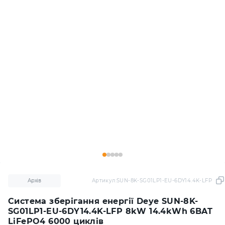
Архів
Артикул:
SUN-8K-SG01LP1-EU-6DY14.4K-LFP
Система зберігання енергії Deye SUN-8K-
SG01LP1-EU-6DY14.4K-LFP 8kW 14.4kWh 6BAT
LiFePO4 6000 циклів