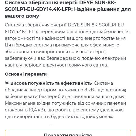
Система зберігання енергії DEYE SUN-8K-
SG01LP1-EU-6DY14.4K-LFP: Надійне рішення для
вашого дому
Система зберігання енергії DEYE SUN-8K-SG01LP1-EU-
6DY14.4K-LFP є передовим рішенням для забезпечення
автономності та надійності вашого енергопостачання.
Ця гібридна система призначена для ефективного
зберігання та використання сонячної енергії,
забезпечуючи вас безперервною подачею електрики
навіть у періоди відсутності сонячного світла.
Основні переваги
🌟
Висока потужність та ефективність
: Система
обладнана інвертором потужністю 8 кВт, що дозволяє
забезпечувати безперебійне живлення вашого дому.
Максимальна вхідна потужність від сонячних панелей
становить 10,4 кВт, що робить цю систему ідеальною
для використання в будь-яких погодних умовах.
🔋
Велика ємність зберігання
: Сумарна ємність
батарейного блоку становить 300 Ач, а загальна
Показати повністю