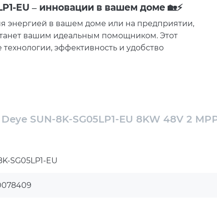
1-EU – инновации в вашем доме 🏡⚡
я энергией в вашем доме или на предприятии,
танет вашим идеальным помощником. Этот
 технологии, эффективность и удобство
 Deye SUN-8K-SG05LP1-EU 8KW 48V 2 MP
до
10,4 kWh
.
при высоких нагрузках. Это делает его отличным
приятий.
8K-SG05LP1-EU
 энергии ☀️
нтроллерами с диапазоном работы от 150 до 425 V.
0078409
одключении солнечных панелей.
яет оптимально использовать солнечную энергию.