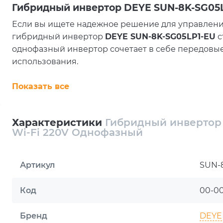
Гибридный инвертор DEYE SUN-8K-SG05LP
Если вы ищете надежное решение для управлени
гибридный инвертор
DEYE SUN-8K-SG05LP1-EU
с
однофазный инвертор сочетает в себе передовые
использования.
Мощность и производительность 🌟
Показать все
Номинальная мощность
– 8000 W.
Пиковая мощность
– до 8800 W.
Коэффициент полезного действия
– 97,6 %.
Характеристики
Гибридный инвертор
Возможность подключения солнечного массива 
Wi-Fi 220V Однофазный
Инвертор поддерживает стабильную работу даже 
выбором для жилых домов, офисов и малых пред
Артикул
SUN-
Двухконтурная система MPPT – максимум
DEYE SUN-8K-SG05LP1-EU
оснащен двумя MPPT-ко
Код
00-0
Два входа на трекер
обеспечивают гибкость в п
Бренд
DEYE
Максимальный входной ток:
26+26 A
, что позвол