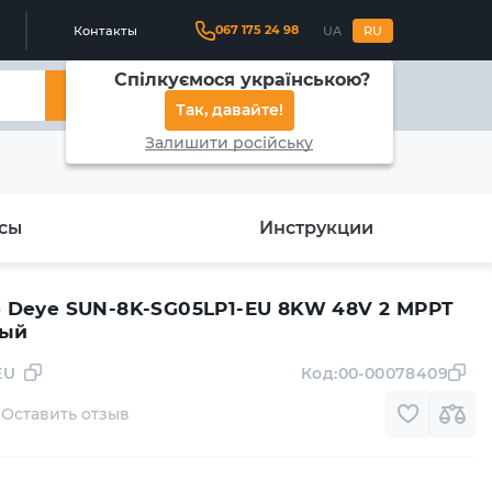
067 175 24 98
Контакты
UA
RU
Спілкуємося українською?
Найти
Так, давайте!
Залишити російську
сы
Инструкции
 Deye SUN-8K-SG05LP1-EU 8KW 48V 2 MPPT
ный
EU
Код:
00-00078409
Оставить отзыв