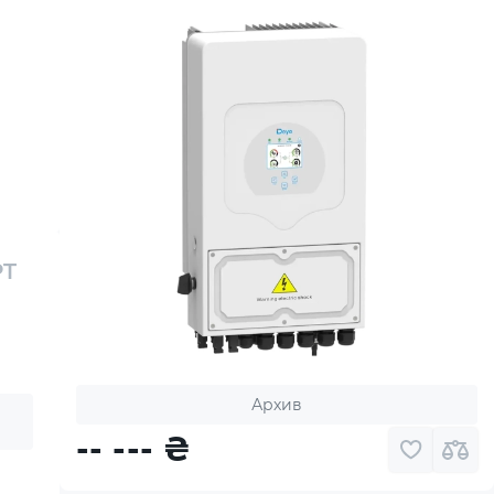
PT
Архив
-- ---
₴