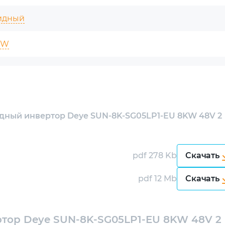
идный
:
 W
 W
 автономных и резервных систем
60 V
ость 🛡️
дный инвертор Deye SUN-8K-SG05LP1-EU 8KW 48V 2
80 V
сплеем
для удобного мониторинга работы
ая синусоида
pdf 278 Kb
Скачать
его идеальным для защиты чувствительного
pdf 12 Mb
Скачать
 к пыли и влаге, что позволяет его использовать в
тор Deye SUN-8K-SG05LP1-EU 8KW 48V 2
 A