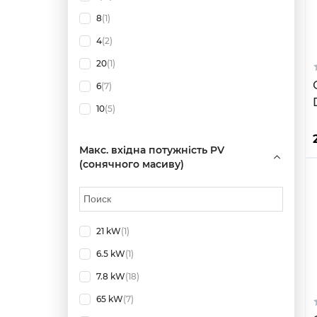
8
(1)
4
(2)
20
(1)
6
(7)
10
(5)
Макс. вхідна потужність PV
(сонячного масиву)
21 kW
(1)
6.5 kW
(1)
7.8 kW
(18)
65 kW
(7)