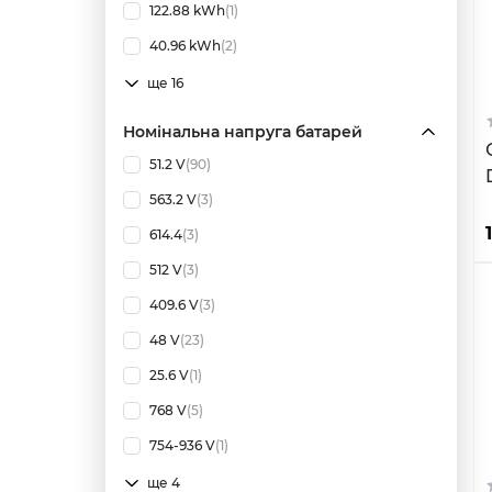
122.88 kWh
(1)
40.96 kWh
(2)
ще 16
Номінальна напруга батарей
51.2 V
(90)
563.2 V
(3)
614.4
(3)
512 V
(3)
409.6 V
(3)
48 V
(23)
25.6 V
(1)
768 V
(5)
754-936 V
(1)
ще 4