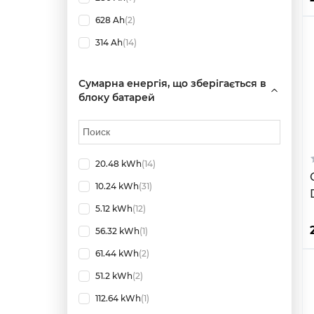
628 Ah
(2)
314 Ah
(14)
Сумарна енергія, що зберігається в
блоку батарей
20.48 kWh
(14)
10.24 kWh
(31)
5.12 kWh
(12)
56.32 kWh
(1)
61.44 kWh
(2)
51.2 kWh
(2)
112.64 kWh
(1)