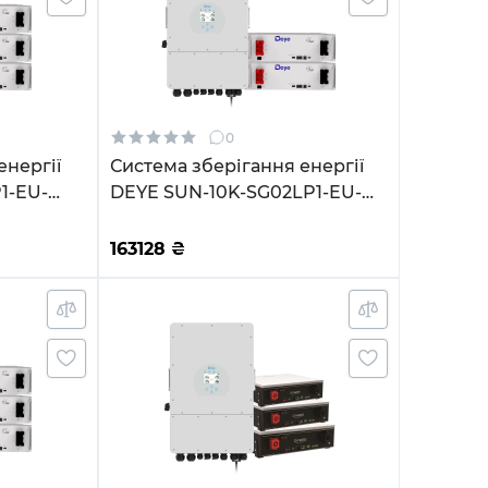
0
енергії
Система зберігання енергії
1-EU-
DEYE SUN-10K-SG02LP1-EU-
 15.36kh
AM3-2DE10.24K-LFP 10000W
иклів
10.24kh 2BAT LiFePO4 6000
163128
₴
циклів