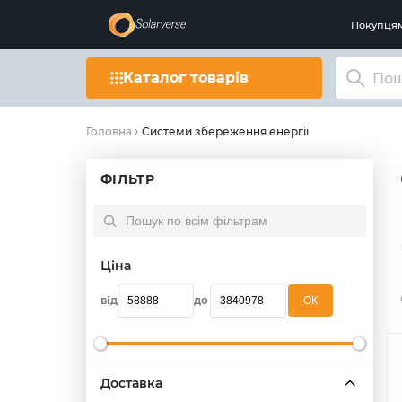
Покупця
Каталог товарів
Системи збереження енергії
Головна
ФІЛЬТР
Ціна
від
до
OК
Доставка