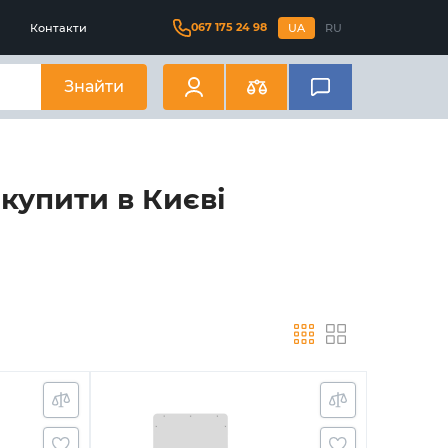
067 175 24 98
Контакти
UA
RU
Знайти
купити в Києві