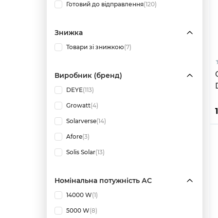
Готовий до відправлення
(120)
Знижка
Товари зі знижкою
(7)
Виробник (бренд)
DEYE
(113)
Growatt
(4)
Solarverse
(14)
Afore
(3)
Solis Solar
(13)
Номінальна потужність АС
14000 W
(1)
5000 W
(8)