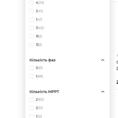
4
(20)
2
(41)
1
(41)
3
(43)
15
(1)
13
(1)
Кількість фаз
3
(61)
1
(86)
Кількість MPPT
2
(83)
3
(31)
1
(12)