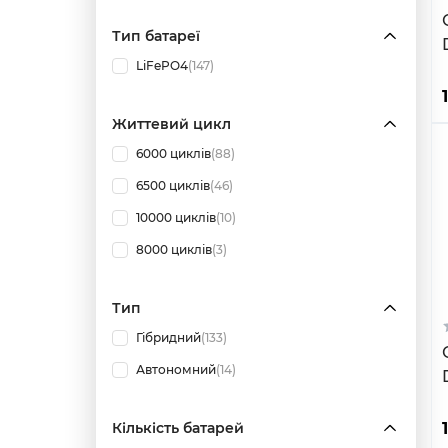
Тип батареї
LiFePO4
(147)
Життевий цикл
6000 циклів
(88)
6500 циклів
(46)
10000 циклів
(10)
8000 циклів
(3)
Тип
Гібридний
(133)
Автономний
(14)
Кількість батарей