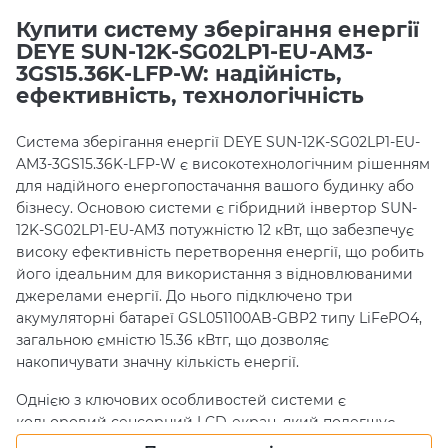
Купити систему зберігання енергії
DEYE SUN-12K-SG02LP1-EU-AM3-
3GS15.36K-LFP-W: надійність,
ефективність, технологічність
Система зберігання енергії DEYE SUN-12K-SG02LP1-EU-
AM3-3GS15.36K-LFP-W є високотехнологічним рішенням
для надійного енергопостачання вашого будинку або
бізнесу. Основою системи є гібридний інвертор SUN-
12K-SG02LP1-EU-AM3 потужністю 12 кВт, що забезпечує
високу ефективність перетворення енергії, що робить
його ідеальним для використання з відновлюваними
джерелами енергії. До нього підключено три
акумуляторні батареї GSL051100AB-GBP2 типу LiFePO4,
загальною ємністю 15.36 кВтг, що дозволяє
накопичувати значну кількість енергії.
Однією з ключових особливостей системи є
кольоровий сенсорний LCD-екран, який полегшує
керування та моніторинг роботи системи. Інвертор має