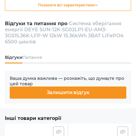
Показати всі характеристики
W ідеальним рішенням для тих, хто шукає надійне та
Тип
довгострокове джерело енергії.
Гібридний
Відгуки та питання про
Система зберігання
енергії DEYE SUN-12K-SG02LP1-EU-AM3-
Кількість інверторів в комплекті
3GS15.36K-LFP-W 12kW 15.36kWh 3BAT LiFePO4
1
6500 циклів
Кількість фаз
Відгуки
Питання
1
Ваша думка важлива — розкажіть, що думаєте про
Номінальна потужність АС
цей товар
12000 W
Залишити відгук
Кількість MPPT
3
Інші товари категорії
Макс. вхідна потужність PV (сонячного масиву)