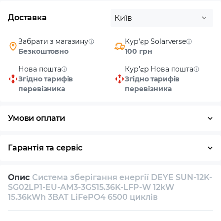
Доставка
Київ
Забрати з магазину
Кур'єр Solarverse
Безкоштовно
100 грн
Нова пошта
Кур'єр Нова пошта
Згідно тарифів
Згідно тарифів
перевізника
перевізника
Умови оплати
Готівка
Гарантія та сервіс
Повернення / обмін протягом 14 днів
Опис
Система зберігання енергії DEYE SUN-12K-
Власний сервісний центр
Технічна підтримка
SG02LP1-EU-AM3-3GS15.36K-LFP-W 12kW
15.36kWh 3BAT LiFePO4 6500 циклів
Консультація