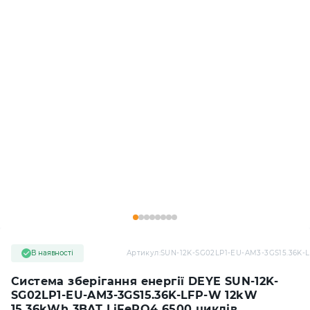
В наявності
Артикул:
SUN-12K-SG02LP1-EU-AM3-3GS15.36K-
Система зберігання енергії DEYE SUN-12K-
SG02LP1-EU-AM3-3GS15.36K-LFP-W 12kW
15.36kWh 3BAT LiFePO4 6500 циклів