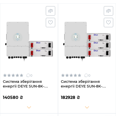
0
0
Система зберігання
Система зберігання
енергії DEYE SUN-8K-
енергії DEYE SUN-8K-
SG01LP1-EU-2DE10.24K-LFP
SG01LP1-EU-3DE15.36K-LFP
8000W 10.24kh 2BAT
8000W 15.36kh 3BAT
140580
₴
182928
₴
LiFePO4 6000 циклів
LiFePO4 6000 циклів