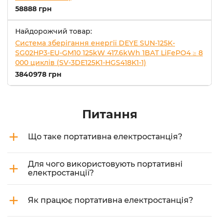
58888 грн
Найдорожчий товар:
Система зберігання енергії DEYE SUN-125K-
SG02HP3-EU-GM10 125kW 417.6kWh 1BAT LiFePO4 ≥ 8
000 циклів (SV-3DE125K1-HGS418K1-1)
3840978 грн
Питання
+
Що таке портативна електростанція?
+
Для чого використовують портативні
електростанції?
+
Як працює портативна електростанція?