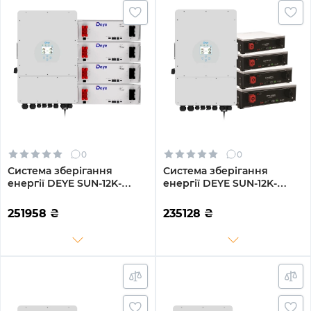
0
0
Система зберігання
Система зберігання
енергії DEYE SUN-12K-
енергії DEYE SUN-12K-
SG02LP1-EU-AM3-
SG02LP1-EU-AM3-
4DE20.48K-LFP 12000W
4DY20.48K-LFP-W 12000W
251958
₴
235128
₴
20.48kh 4BAT LiFePO4
20.48kh 4BAT LiFePO4
6000 циклів
6000 циклів