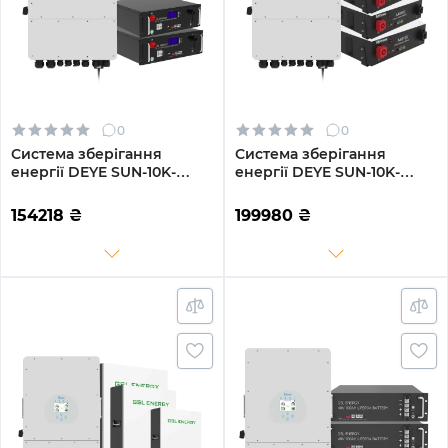
0
0
Система зберігання
Система зберігання
енергії DEYE SUN-10K-
енергії DEYE SUN-10K-
SG04LP3-EU-2GS10.24K-LFP
SG04LP3-EU-3DY14.4K-LFP-
10kW 10.24kWh 2BAT
W 10kW 14.4kWh 3BAT
154218
₴
199980
₴
LiFePO4 6500 циклів
LiFePO4 6000 циклів