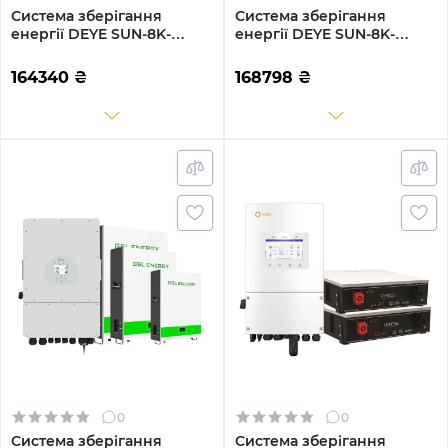
Система зберігання
Система зберігання
енергії DEYE SUN-8K-
енергії DEYE SUN-8K-
SG01LP1-EU-3GS14.4K-LFP
SG01LP1-EU-3GS15.36K-LFP
8kW 14.4kWh 3BAT
8kW 15.36kWh 3BAT
164340
₴
168798
₴
LiFePO4 6500 циклів
LiFePO4 6500 циклів
0
0
Система зберігання
Система зберігання