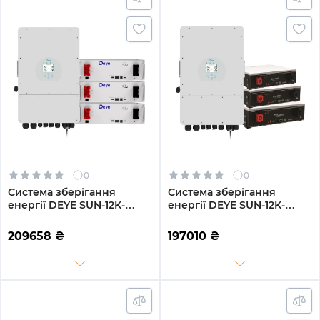
0
0
Система зберігання
Система зберігання
енергії DEYE SUN-12K-
енергії DEYE SUN-12K-
SG02LP1-EU-AM3-
SG02LP1-EU-AM3-
3DE15.36K-LFP 12000W
3DY15.36K-LFP-W 12000W
209658
₴
197010
₴
15.36kh 3BAT LiFePO4 6000
15.36kh 3BAT LiFePO4 6000
циклів
циклів