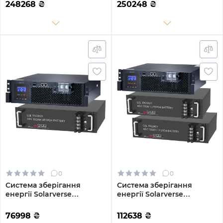
20.48kWh 4BAT LiFePO4
4DY20.48K-LFP-W 14kW
248268
₴
250248
₴
6000 циклів
20.48kWh 4BAT LiFePO4
6000 циклів
0
0
Система зберігання
Система зберігання
енергії Solarverse
енергії Solarverse
SV5048UPSR-1GS4.8K-LFP 5
SV5048UPSR-2GS9.6K-LFP
4.8kWh 1BAT LiFePO4 6500
5 9.6kWh 2BAT LiFePO4
76998
₴
112638
₴
циклів
6500 циклів