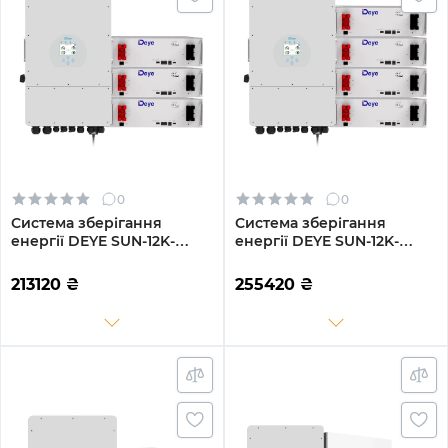
0
0
Система зберігання
Система зберігання
енергії DEYE SUN-12K-
енергії DEYE SUN-12K-
SG04LP3-EU-3DE15.36K-LFP
SG04LP3-EU-4DE20.48K-
12000W 15.36kh 3BAT
LFP 12000W 20.48kh 4BAT
213120
₴
255420
₴
LiFePO4 6000 циклів
LiFePO4 6000 циклів