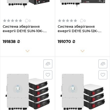
0
0
Система зберігання
Система зберігання
енергії DEYE SUN-10K-
енергії DEYE SUN-12K-
SG04LP3-EU-3GS15.36K-LFP
SG02LP1-EU-AM3-3GS14.4K-
10kW 15.36kWh 3BAT
LFP 12kW 14.4kWh 3BAT
191838
₴
191070
₴
LiFePO4 6500 циклів
LiFePO4 6500 циклів