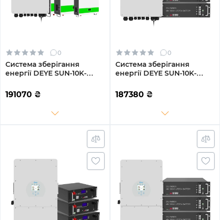
0
0
Система зберігання
Система зберігання
енергії DEYE SUN-10K-
енергії DEYE SUN-10K-
SG04LP3-EU-3GS15.36K-
SG04LP3-EU-3GS14.4K-LFP
LFP-W 10kW 15.36kWh
10kW 14.4kWh 3BAT
191070
₴
187380
₴
3BAT LiFePO4 6500 циклів
LiFePO4 6500 циклів