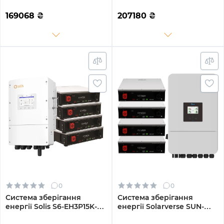
PLUS-LDY15.36K1-LFP 8kW
PLUS-LDY20.48K1-LFP 8kW
15.36kWh 3BAT LiFePO4
20.48kWh 4BAT LiFePO4
169068
₴
207180
₴
6000 циклів
6000 циклів
0
0
Система зберігання
Система зберігання
енергії Solis S6-EH3P15K-L-
енергії Solarverse SUN-
LDY20.48K1-LFP 15kW
14K-SG05LP3-EU-