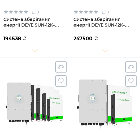
0
0
Система зберігання
Система зберігання
енергії DEYE SUN-12K-
енергії DEYE SUN-12K-
SG04LP3-EU-3GS14.4K-LFP
SG04LP3-EU-4DY19.2K-LFP-
12kW 14.4kWh 3BAT
W 12kW 19.2kWh 4BAT
194538
₴
247500
₴
LiFePO4 6500 циклів
LiFePO4 6000 циклів