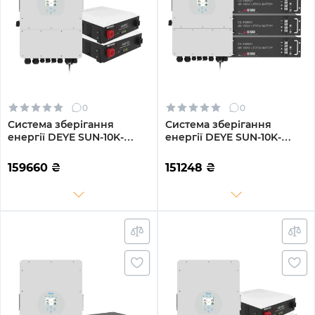
0
0
Система зберігання
Система зберігання
енергії DEYE SUN-10K-
енергії DEYE SUN-10K-
SG04LP3-EU-2DY9.6K-LFP-
SG04LP3-EU-2GS9.6K-LFP
W 10kW 9.6kWh 2BAT
10kW 9.6kWh 2BAT
159660
₴
151248
₴
LiFePO4 6000 циклів
LiFePO4 6500 циклів