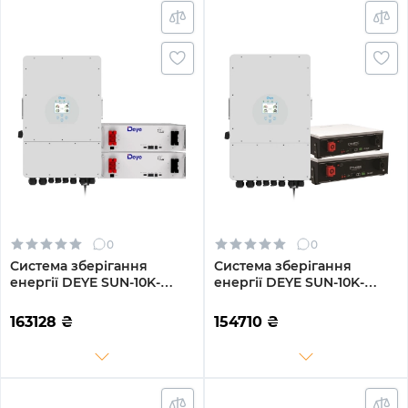
0
0
Система зберігання
Система зберігання
енергії DEYE SUN-10K-
енергії DEYE SUN-10K-
SG02LP1-EU-AM3-
SG02LP1-EU-AM3-
2DE10.24K-LFP 10000W
2DY10.24K-LFP-W 10000W
163128
₴
154710
₴
10.24kh 2BAT LiFePO4 6000
10.24kh 2BAT LiFePO4 6000
циклів
циклів