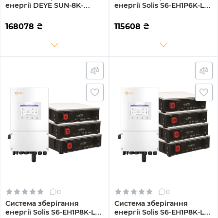
енергії DEYE SUN-8K-
енергії Solis S6-EH1P6K-L-
SG01LP1-EU-3GS15.36K-LFP-
PLUS-LDY10.24K1-LFP 6kW
W 8kW 15.36kWh 3BAT
10.24kWh 2BAT LiFePO4
168078
₴
115608
₴
LiFePO4 6500 циклів
6000 циклів
0
0
Система зберігання
Система зберігання
енергії Solis S6-EH1P8K-L-
енергії Solis S6-EH1P8K-L-