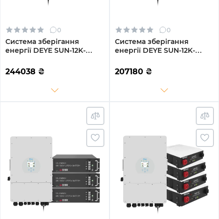
0
0
Система зберігання
Система зберігання
енергії DEYE SUN-12K-
енергії DEYE SUN-12K-
SG02LP1-EU-AM3-4DY19.2K-
SG04LP3-EU-3DY14.4K-LFP-
LFP-W 12kW 19.2kWh 4BAT
W 12kW 14.4kWh 3BAT
244038
₴
207180
₴
LiFePO4 6000 циклів
LiFePO4 6000 циклів