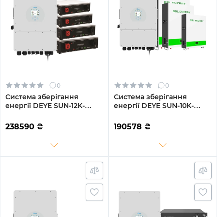
0
0
Система зберігання
Система зберігання
енергії DEYE SUN-12K-
енергії DEYE SUN-10K-
SG04LP3-EU-4DY20.48K-
SG02LP1-EU-AM3-3GS15.36K-
LFP-W 12000W 20.48kWh
LFP-W 10kW 15.36kWh
238590
₴
190578
₴
4BAT LiFePO4 6000 циклів
3BAT LiFePO4 6500 циклів