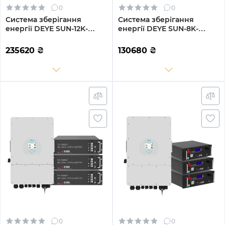
0
0
Система зберігання
Система зберігання
енергії DEYE SUN-12K-
енергії DEYE SUN-8K-
SG04LP3-EU-4GS20.48K-
SG01LP1-EU-2GS10.24K-LFP-
LFP-W 12kW 20.48kWh
W 8kW 10.24kWh 2BAT
235620
₴
130680
₴
4BAT LiFePO4 6500 циклів
LiFePO4 6500 циклів
0
0